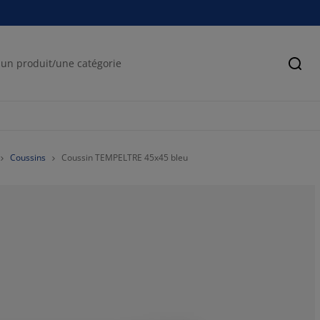
Cher
Coussins
Coussin TEMPELTRE 45x45 bleu
89.3939393939
6.060606060606