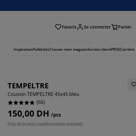
Favoris
Se connecter
Panier
cher
Inspiration
Publicités
Trouver mon magasin
Service client
PROS
Carrière
TEMPELTRE
Coussin TEMPELTRE 45x45 bleu
(
66
)
150,00 DH
/pcs
3939%
Frais de livraison supplémentaires éventuels
0606%