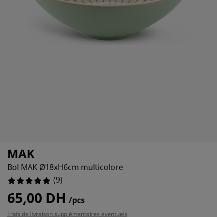
ccessoires entretien meubles
clairages d'extérieur
raps
ommiers avec rangement
clairage
amping
rmoires
ommiers
énage et entretien
obilier de chambre
atelas enfants
hambre enfant
uanderie
MAK
Bol MAK Ø18xH6cm multicolore
(
9
)
65,00 DH
/pcs
Frais de livraison supplémentaires éventuels