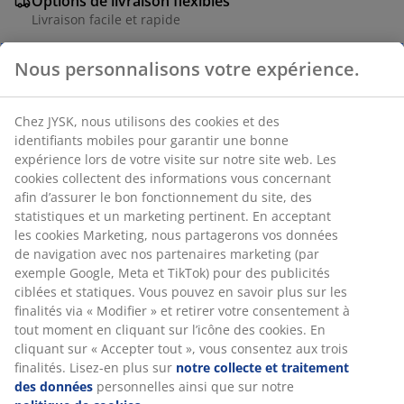
Options de livraison flexibles
Livraison facile et rapide
Nous personnalisons votre expérience.
Bol en grès avec un motif exotique aux couleurs
chaudes comme le beige et le turquoise. Ce bol a une
Chez JYSK, nous utilisons des cookies et des
taille pratique, idéale pour les sauces, les raisins ou les
identifiants mobiles pour garantir une bonne
collations. Résistant au lave-vaisselle. Ø18 x H6 cm
expérience lors de votre visite sur notre site web. Les
cookies collectent des informations vous concernant
afin d’assurer le bon fonctionnement du site, des
RÉFÉRENCE: 4912507
statistiques et un marketing pertinent. En acceptant
les cookies Marketing, nous partagerons vos données
de navigation avec nos partenaires marketing (par
exemple Google, Meta et TikTok) pour des publicités
Caractéristiques
ciblées et statiques. Vous pouvez en savoir plus sur les
finalités via « Modifier » et retirer votre consentement à
tout moment en cliquant sur l’icône des cookies. En
cliquant sur « Accepter tout », vous consentez aux trois
Notes
finalités. Lisez-en plus sur
notre collecte et traitement
(
9
)
des données
personnelles ainsi que sur notre