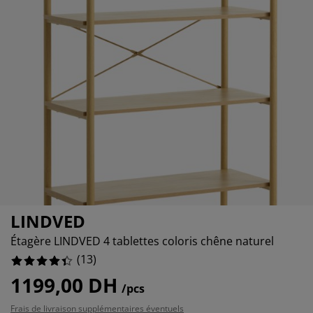
ccessoires entretien meubles
85%
lairages d'extérieur
raps
ommiers avec rangement
lairage
77%
amping
rmoires
ommiers
énage et entretien
obilier de chambre
atelas enfants
hambre enfant
uanderie
LINDVED
Étagère LINDVED 4 tablettes coloris chêne naturel
(
13
)
1199,00 DH
/pcs
Frais de livraison supplémentaires éventuels