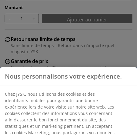
Montant
-
+
Ajouter au panier
Retour sans limite de temps
Sans limite de temps - Retour dans n'importe quel
magasin JYSK
Garantie de prix
Garantie de prix de 30 jours sur tous nos articles
Options de livraison flexibles
Nous personnalisons votre expérience.
Livraison facile et rapide
Chez JYSK, nous utilisons des cookies et des identifiants
mobiles pour garantir une bonne expérience lors de
Placage décoratif. l80 x H118 x P41 cm
votre visite sur notre site web. Les cookies collectent
des informations vous concernant afin d’assurer le bon
RÉFÉRENCE: 3650068
fonctionnement du site, des statistiques et un
marketing pertinent. En acceptant les cookies
Instruction de montage