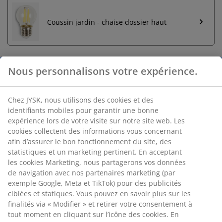
Coussin jardin - chaise dossier haut
Nous personnalisons votre expérience.
Retour sans limite de temps
Sans limite de temps - Retour dans n'importe quel
Chez JYSK, nous utilisons des cookies et des
magasin JYSK
identifiants mobiles pour garantir une bonne
Garantie de prix
expérience lors de votre visite sur notre site web. Les
Garantie de prix de 30 jours sur tous nos articles
cookies collectent des informations vous concernant
afin d’assurer le bon fonctionnement du site, des
Options de livraison flexibles
statistiques et un marketing pertinent. En acceptant
Livraison facile et rapide
les cookies Marketing, nous partagerons vos données
de navigation avec nos partenaires marketing (par
exemple Google, Meta et TikTok) pour des publicités
RÉFÉRENCE: 4912186
ciblées et statiques. Vous pouvez en savoir plus sur les
finalités via « Modifier » et retirer votre consentement à
Instruction de montage
tout moment en cliquant sur l’icône des cookies. En