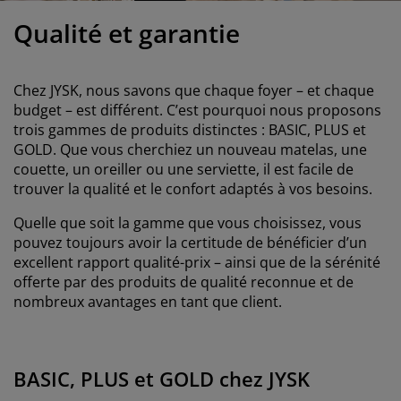
ccessoires entretien meubles
clairages d'extérieur
raps
ommiers avec rangement
clairage
Qualité et garantie
amping
rmoires
ommiers
énage et entretien
Chez JYSK, nous savons que chaque foyer – et chaque
obilier de chambre
atelas enfants
hambre enfant
budget – est différent. C’est pourquoi nous proposons
trois gammes de produits distinctes : BASIC, PLUS et
uanderie
GOLD. Que vous cherchiez un nouveau matelas, une
couette, un oreiller ou une serviette, il est facile de
trouver la qualité et le confort adaptés à vos besoins.
Quelle que soit la gamme que vous choisissez, vous
pouvez toujours avoir la certitude de bénéficier d’un
excellent rapport qualité-prix – ainsi que de la sérénité
offerte par des produits de qualité reconnue et de
nombreux avantages en tant que client.
BASIC, PLUS et GOLD chez JYSK