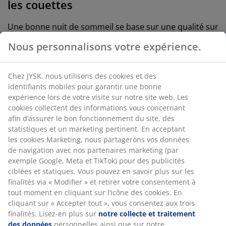
les couettes
Une bonne nuit de sommeil se base sur une qualité sur
laquelle vous pouvez compter. C’est pourquoi nous
Nous personnalisons votre expérience.
proposons des garanties étendues sur certains
matelas et couettes, vous offrant ainsi une
sérénité supplémentaire lorsque vous investissez dans
Chez JYSK, nous utilisons des cookies et des
le confort. Ces garanties reflètent notre engagement à
identifiants mobiles pour garantir une bonne
offrir des produits de qualité fiable, conçus pour
expérience lors de votre visite sur notre site web. Les
résister à une utilisation quotidienne qui dure
cookies collectent des informations vous concernant
longtemps.
afin d’assurer le bon fonctionnement du site, des
statistiques et un marketing pertinent. En acceptant
les cookies Marketing, nous partagerons vos données
Garantie étendue sur les matelas
de navigation avec nos partenaires marketing (par
exemple Google, Meta et TikTok) pour des publicités
Nous proposons une garantie étendue de 15 ou 25 ans
ciblées et statiques. Vous pouvez en savoir plus sur les
sur plusieurs modèles de matelas :
finalités via « Modifier » et retirer votre consentement à
tout moment en cliquant sur l’icône des cookies. En
• Matelas à ressorts : Garantie de 15 ans sur la gamme
cliquant sur « Accepter tout », vous consentez aux trois
PLUS et de 25 ans sur la gamme GOLD
finalités. Lisez-en plus sur
notre collecte et traitement
• Matelas à ressorts ensachés : Garantie de 15 ans sur
des données
personnelles ainsi que sur notre