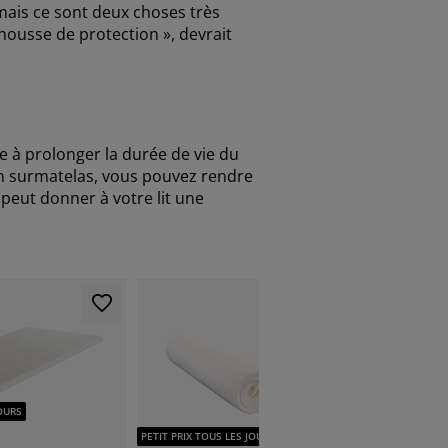
mais ce sont deux choses très
 housse de protection », devrait
e à prolonger la durée de vie du
à un surmatelas, vous pouvez rendre
 peut donner à votre lit une
Jusqu'à ép
PETIT PRI
JOURS
PETIT PRIX TOUS LES JOURS