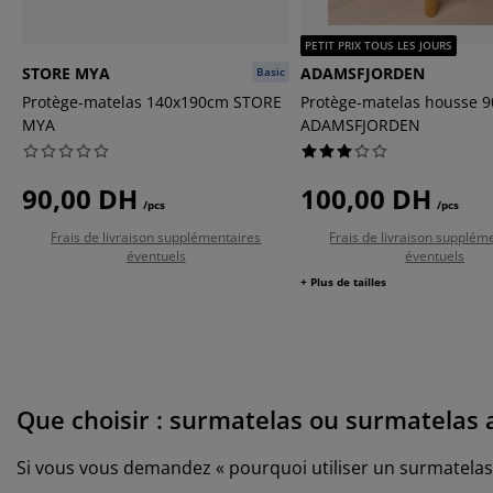
PETIT PRIX TOUS LES JOURS
STORE MYA
ADAMSFJORDEN
Basic
Protège-matelas 140x190cm STORE
Protège-matelas housse 
MYA
ADAMSFJORDEN
90,00 DH
100,00 DH
/pcs
/pcs
Frais de livraison supplémentaires
Frais de livraison supplém
éventuels
éventuels
+ Plus de tailles
Que choisir : surmatelas ou surmatelas 
Si vous vous demandez « pourquoi utiliser un surmatelas 