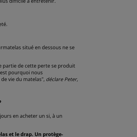
lus difficile à entretenir.
leté.
urmatelas situé en dessous ne se
ne partie de cette perte se produit
C'est pourquoi nous
 de vie du matelas",
déclare Peter,
?
jours en acheter un si, à un
as et le drap. Un protège-