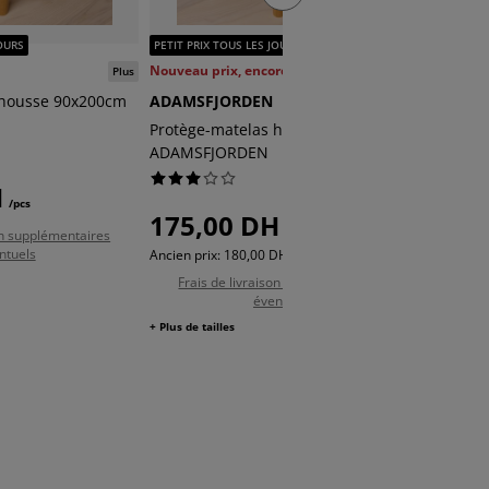
JOURS
PETIT PRIX TOUS LES JOURS
Nouveau prix, encore plus bas
VIO
Plus
 housse 90x200cm
ADAMSFJORDEN
Protège
Basic
VIO
Protège-matelas housse 160x200cm
ADAMSFJORDEN
H
250,
/pcs
175,00 DH
/pcs
son supplémentaires
Frais
ntuels
Ancien prix: 180,00 DH /pcs
+ Plus de ta
Frais de livraison supplémentaires
éventuels
+ Plus de tailles