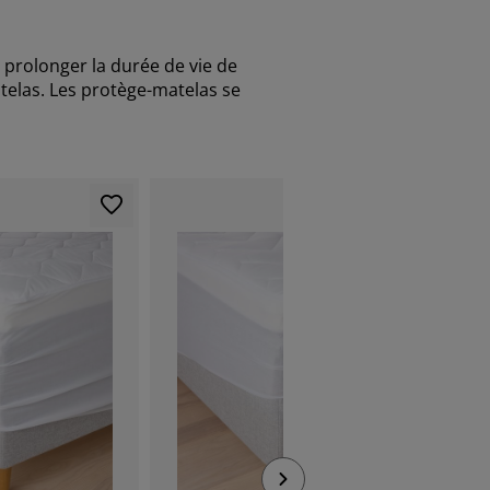
 prolonger la durée de vie de
atelas. Les protège-matelas se
PETIT PRI