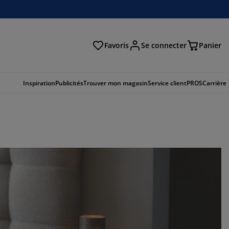
Favoris
Se connecter
Panier
cher
Inspiration
Publicités
Trouver mon magasin
Service client
PROS
Carrière