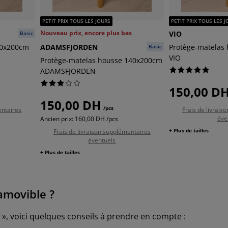
PETIT PRIX TOUS LES JOURS
PETIT PRIX TOUS LES 
Nouveau prix, encore plus bas
VIO
Basic
90x200cm
ADAMSFJORDEN
Protège-matelas
Basic
VIO
Protège-matelas housse 140x200cm
ADAMSFJORDEN
150,00 D
150,00 DH
/pcs
entaires
Frais de livrai
éve
Ancien prix: 160,00 DH /pcs
+ Plus de tailles
Frais de livraison supplémentaires
éventuels
+ Plus de tailles
amovible ?
», voici quelques conseils à prendre en compte :