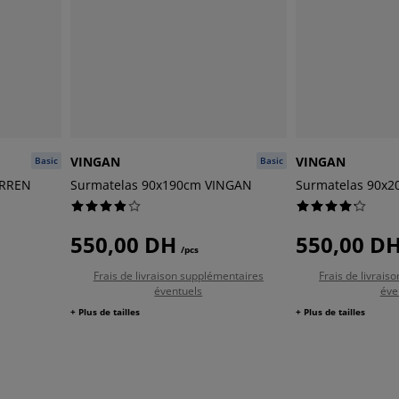
VINGAN
VINGAN
Basic
Basic
ARREN
Surmatelas 90x190cm VINGAN
Surmatelas 90x
550,00 DH
550,00 D
/pcs
Frais de livraison supplémentaires
Frais de livrai
éventuels
éve
+ Plus de tailles
+ Plus de tailles