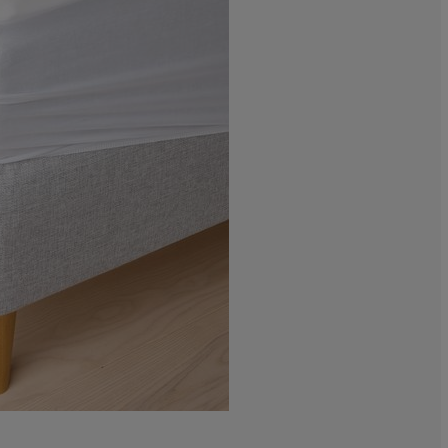
100%
0%
0%