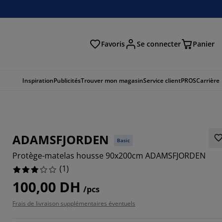
Favoris
Se connecter
Panier
cher
Inspiration
Publicités
Trouver mon magasin
Service client
PROS
Carrière
ADAMSFJORDEN
Basic
Protège-matelas housse 90x200cm ADAMSFJORDEN
(
1
)
100,00 DH
/pcs
Frais de livraison supplémentaires éventuels