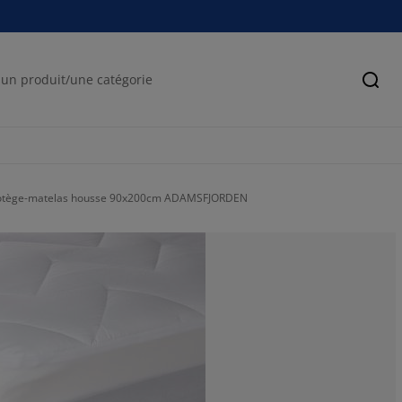
Cher
otège-matelas housse 90x200cm ADAMSFJORDEN
0%
0%