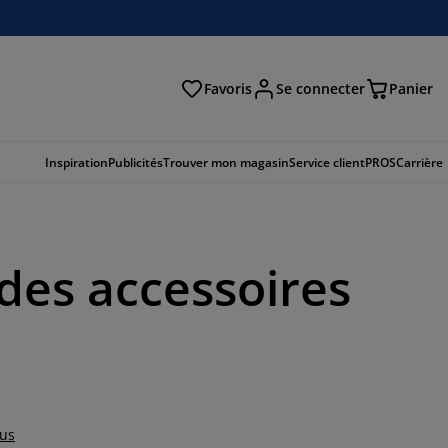
Favoris
Se connecter
Panier
cher
Inspiration
Publicités
Trouver mon magasin
Service client
PROS
Carrière
des accessoires
lus