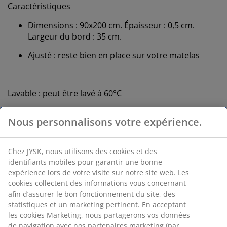
Caractéristiques
Dimensions : 90x200 cm. Épaisseur : 0,5 cm.
Largeur du bord : 35 cm.
Ajusté : reste bien en place sur votre matelas
Lavable : peut être lavé à 60°C
Imperméable : protège le matelas contre les
liquides
Tissu en polyester : durable et facile à nattoyer
Rembourrage en polyester : doux et résistant
OEKO-TEX® STANDARD 100 : Testé contre les
substances nocives
DREAMZONE® : Matelas et lits de qualité à un prix
raisonnable, exclusivement disponible chez JYSK