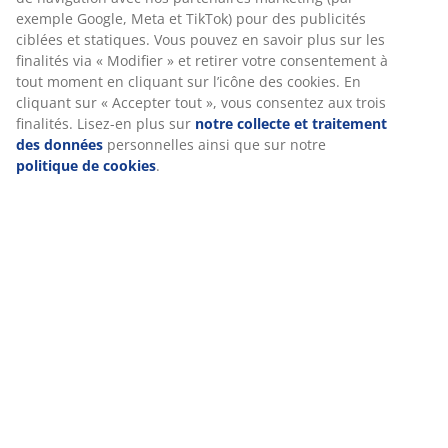
Ajusté
Le protège-matelas fonctionne comme un drap-
housse. Cela signifie qu'il possède des bords élastiques
pour le maintenir bien en place sur le matelas jusqu'à
une hauteur de H(x)cm.
Lavable
Le proptège-matelas peut être lavé en machine à 60°C
pour le garder frais et propre. Un lavage à 60°C ou plus
éliminera les acariens indésirables du tissu.
Imperméable
Protégez votre matelas grâce à ce protège-matelas
ajusté en polyester imperméable. Le protège-matelas
est conçu pour protéger contre les liquides et les
salissures, tels que la transpiration et les
éclaboussures, qui peuvent endommager votre
matelas.
Tissu en polyester
Le polyester est un matériau durable, facile à nettoyer