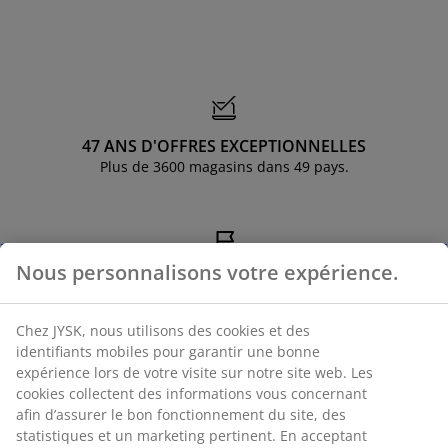
ccessoires entretien meubles
clairages d'extérieur
raps
ommiers avec rangement
clairage
amping
rmoires
ommiers
énage et entretien
obilier de chambre
atelas enfants
hambre enfant
47 ANS D'OFFRES EXCEPTIONNELLES
uanderie
Plus de 3600 magasins dans 49 pays.
Nous personnalisons votre expérience.
ORIGINES SCANDINAVES
À l'international avec des racines scandinaves depuis 1979 au
Danemark.
Chez JYSK, nous utilisons des cookies et des
identifiants mobiles pour garantir une bonne
expérience lors de votre visite sur notre site web. Les
cookies collectent des informations vous concernant
afin d’assurer le bon fonctionnement du site, des
GARANTIE MATELAS
statistiques et un marketing pertinent. En acceptant