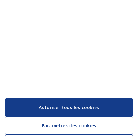
Catégories
Catégories
Service client
Service client
JYSK
JYSK
Siège social
Suivez-nous sur les réseaux sociaux
Autoriser tous les cookies
Paramètres des cookies