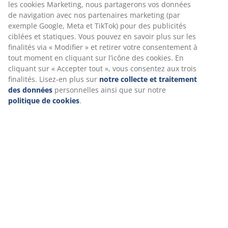
25 ans de garantie sur nos matelas GOLD.
les cookies Marketing, nous partagerons vos données
de navigation avec nos partenaires marketing (par
exemple Google, Meta et TikTok) pour des publicités
ciblées et statiques. Vous pouvez en savoir plus sur les
finalités via « Modifier » et retirer votre consentement à
tout moment en cliquant sur l’icône des cookies. En
PETIT PRIX TOUS LES JOURS
cliquant sur « Accepter tout », vous consentez aux trois
Nous avons sélectionné pour vous une variété d'articles à
finalités. Lisez-en plus sur
notre collecte et traitement
petits prix permanents.
des données
personnelles ainsi que sur notre
politique de cookies
.
Inscription à la newsletter
Inscrivez-vous à notre newsletter et remportez un bon
d'achat de 20 DH (valable en magasin pour un achat
minimum de 200 DH)