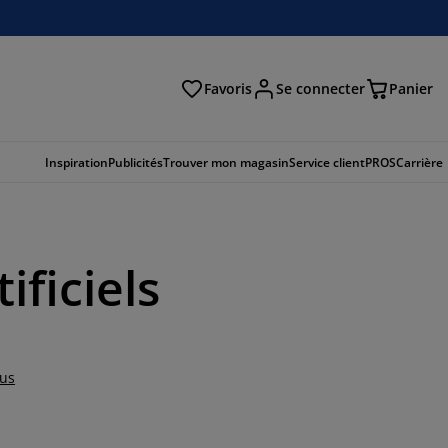
Favoris
Se connecter
Panier
cher
Inspiration
Publicités
Trouver mon magasin
Service client
PROS
Carrière
ificiels
lus