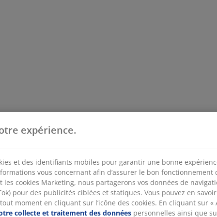
otre expérience.
kies et des identifiants mobiles pour garantir une bonne expérience 
nformations vous concernant afin d’assurer le bon fonctionnement du
t les cookies Marketing, nous partagerons vos données de navigat
k) pour des publicités ciblées et statiques. Vous pouvez en savoir p
 tout moment en cliquant sur l’icône des cookies. En cliquant sur «
otre collecte et traitement des données
personnelles ainsi que s