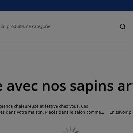
Cher
avec nos sapins art
mbiance chaleureuse et festive chez vous. Ces
êtes dans votre maison. Placés dans le salon comme
En savoir p
e, ils s’adaptent à vos besoins tout en ajoutant une