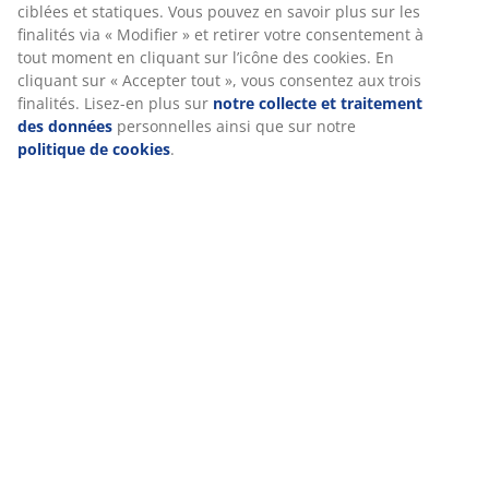
Notes
(
10
)
Nous personnalisons votre expérience.
Livraison
Chez JYSK, nous utilisons des cookies et des identifiants mobile
garantir une bonne expérience lors de votre visite sur notre sit
Les cookies collectent des informations vous concernant afin d’a
le bon fonctionnement du site, des statistiques et un marketing
pertinent. En acceptant les cookies Marketing, nous partagerons
données de navigation avec nos partenaires marketing (par ex
Google, Meta et TikTok) pour des publicités ciblées et statiques.
pouvez en savoir plus sur les finalités via « Modifier » et retirer 
consentement à tout moment en cliquant sur l’icône des cookies
cliquant sur « Accepter tout », vous consentez aux trois finalités.
en plus sur
notre collecte et traitement des données
personnel
ainsi que sur notre
politique de cookies
.