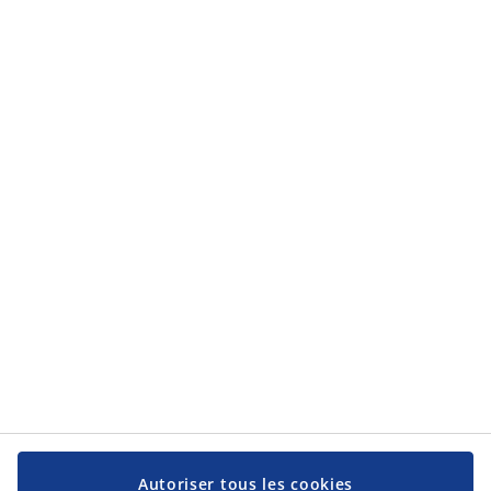
la
protection des données personnelles
.
Catégories
Catégories
Service client
Service client
JYSK
JYSK
Siège social
Suivez-nous sur les réseaux sociaux