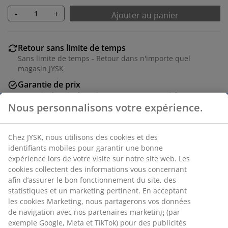
-
+
Ajouter au panier
Retour sans limite de temps
Sans limite de temps - Retour dans n'importe quel
magasin JYSK
Garantie de prix
Garantie de prix de 30 jours sur tous nos articles
Options de livraison flexibles
Livraison facile et rapide
RÉFÉRENCE: 6863358
Caractéristiques