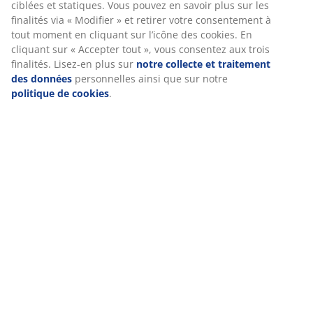
pertinent. En acceptant les cookies Marketing, nous
partagerons vos données de navigation avec nos
Notes
partenaires marketing (par exemple Google, Meta et
(
7
)
TikTok) pour des publicités ciblées et statiques. Vous
pouvez en savoir plus sur les finalités via « Modifier » et
retirer votre consentement à tout moment en cliquant sur
l’icône des cookies. En cliquant sur « Accepter tout », vous
Livraison
consentez aux trois finalités. Lisez-en plus sur
notre
collecte et traitement des données
personnelles ainsi
que sur notre
politique de cookies
.