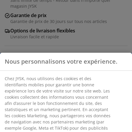
Sans limite de temps - Retour dans n'importe quel
magasin JYSK
Garantie de prix
Garantie de prix de 30 jours sur tous nos articles
Options de livraison flexibles
Livraison facile et rapide
Bol en porcelaine avec un charmant motif floral
multicolore. Idéal pour servir de petits en-cas.
Résistant au lave-vaisselle. Ø10 x H3 cm
Nous personnalisons votre expérience.
RÉFÉRENCE: 4912566
Chez JYSK, nous utilisons des cookies et des identifiants
mobiles pour garantir une bonne expérience lors de votre
visite sur notre site web. Les cookies collectent des
Caractéristiques
informations vous concernant afin d’assurer le bon
fonctionnement du site, des statistiques et un marketing