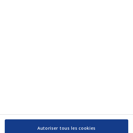
la
protection des données personnelles
.
Catégories
Catégories
Service client
Service client
JYSK
JYSK
Siège social
Suivez-nous sur les réseaux sociaux