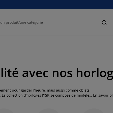
Cher
lité avec nos horlo
lement pour garder l’heure, mais aussi comme objets
e. La collection d’horloges JYSK se compose de modèles
En savoir p
que vous recherchiez une horloge murale audacieuse ou
e idéale pour chaque pièce.