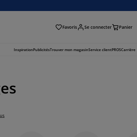
Favoris
Se connecter
Panier
cher
Inspiration
Publicités
Trouver mon magasin
Service client
PROS
Carrière
ges
lus