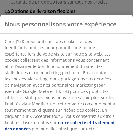
Garantie de prix de 30 jours sur tous nos articles
Options de livraison flexibles
Livraison facile et rapide
Nous personnalisons votre expérience.
Chez JYSK, nous utilisons des cookies et des
Vase brun en aluminium avec une forme incurvée. La
identifiants mobiles pour garantir une bonne
texture martelée du vase lui donne un aspect unique.
expérience lors de votre visite sur notre site web. Les
Ø15 x H27 cm
cookies collectent des informations vous concernant
afin d’assurer le bon fonctionnement du site, des
RÉFÉRENCE: 4912502
statistiques et un marketing pertinent. En acceptant
les cookies Marketing, nous partagerons vos données
de navigation avec nos partenaires marketing (par
exemple Google, Meta et TikTok) pour des publicités
Caractéristiques
ciblées et statiques. Vous pouvez en savoir plus sur les
finalités via « Modifier » et retirer votre consentement à
tout moment en cliquant sur l’icône des cookies. En
cliquant sur « Accepter tout », vous consentez aux trois
Notes
finalités. Lisez-en plus sur
notre collecte et traitement
des données
personnelles ainsi que sur notre
(
2
)