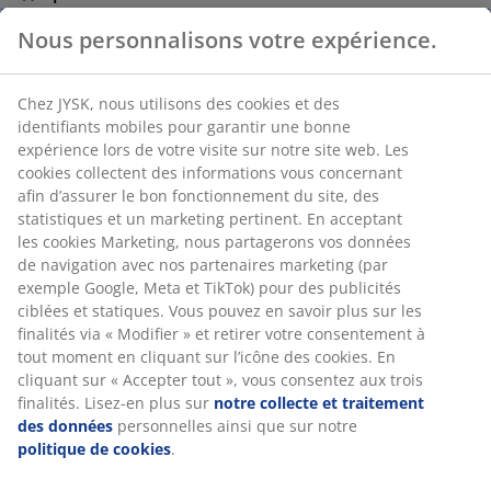
Livraison facile et rapide
RÉFÉRENCE: 5700102
Caractéristiques
Notes
(
4
)
Livraison