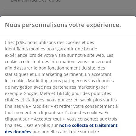
Nous personnalisons votre expérience.
Papier cadeau aux motifs variés, principalement dans
les tons bleus et blancs. Fabriqué à partir de papier
recyclé FSC®. l70 x L600 cm
Chez JYSK, nous utilisons des cookies et des
identifiants mobiles pour garantir une bonne
expérience lors de votre visite sur notre site web. Les
cookies collectent des informations vous concernant
afin d’assurer le bon fonctionnement du site, des
RÉFÉRENCE: 4911989
statistiques et un marketing pertinent. En acceptant
les cookies Marketing, nous partagerons vos données
de navigation avec nos partenaires marketing (par
exemple Google, Meta et TikTok) pour des publicités
Caractéristiques
ciblées et statiques. Vous pouvez en savoir plus sur les
finalités via « Modifier » et retirer votre consentement à
tout moment en cliquant sur l’icône des cookies. En
cliquant sur « Accepter tout », vous consentez aux trois
Notes
finalités. Lisez-en plus sur
notre collecte et traitement
des données
personnelles ainsi que sur notre
(
5
)