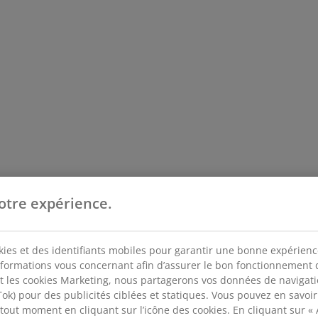
otre expérience.
kies et des identifiants mobiles pour garantir une bonne expérience 
nformations vous concernant afin d’assurer le bon fonctionnement du
t les cookies Marketing, nous partagerons vos données de navigat
k) pour des publicités ciblées et statiques. Vous pouvez en savoir p
 tout moment en cliquant sur l’icône des cookies. En cliquant sur «