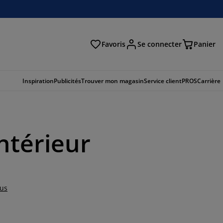
Favoris
Se connecter
Panier
cher
Inspiration
Publicités
Trouver mon magasin
Service client
PROS
Carrière
intérieur
lus