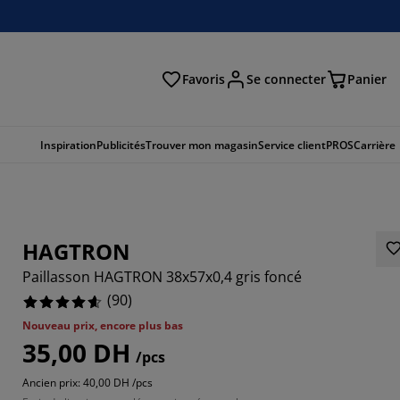
Favoris
Se connecter
Panier
cher
Inspiration
Publicités
Trouver mon magasin
Service client
PROS
Carrière
HAGTRON
Paillasson HAGTRON 38x57x0,4 gris foncé
(
90
)
Nouveau prix, encore plus bas
35,00 DH
7779%
/pcs
Ancien prix: 40,00 DH /pcs
4443%