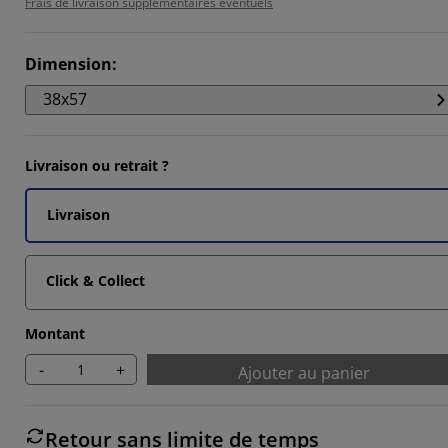
Frais de livraison supplémentaires éventuels
1112%
3335%
Dimension
:
3335%
38x57
Livraison ou retrait ?
Livraison
Click & Collect
Montant
-
+
Ajouter au panier
Retour sans limite de temps