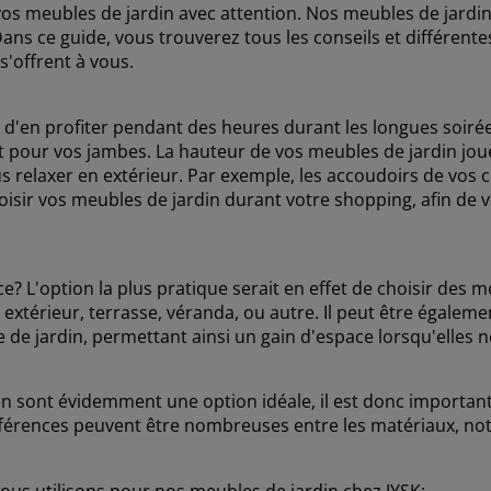
 vos meubles de jardin avec attention. Nos meubles de jardi
ans ce guide, vous trouverez tous les conseils et différent
s'offrent à vous.
d'en profiter pendant des heures durant les longues soirées
et pour vos jambes. La hauteur de vos meubles de jardin jo
us relaxer en extérieur. Par exemple, les accoudoirs de vos
oisir vos meubles de jardin durant votre shopping, afin de 
e? L'option la plus pratique serait en effet de choisir des 
extérieur, terrasse, véranda, ou autre. Il peut être également
e de jardin, permettant ainsi un gain d'espace lorsqu'elles n
n sont évidemment une option idéale, il est donc important 
fférences peuvent être nombreuses entre les matériaux, no
nous utilisons pour nos meubles de jardin chez JYSK: