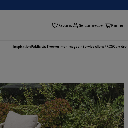
Favoris
Se connecter
Panier
cher
Inspiration
Publicités
Trouver mon magasin
Service client
PROS
Carrière