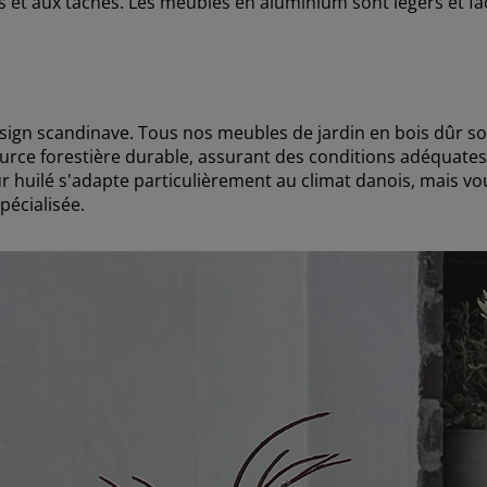
et aux tâches. Les meubles en aluminium sont légers et faci
sign scandinave. Tous nos meubles de jardin en bois dûr son
source forestière durable, assurant des conditions adéquate
 huilé s'adapte particulièrement au climat danois, mais v
pécialisée.