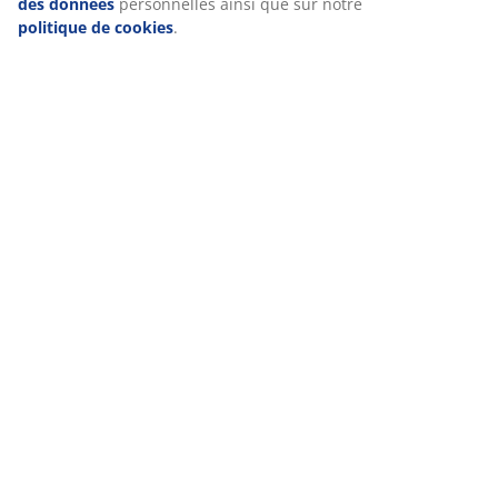
des données
personnelles ainsi que sur notre
politique de cookies
.
Les lanternes avec des bougies LED pour une
utilisation extérieure forment un duo enchanteur.
Grâce à une fonction de minuterie, la bougie LED
s'allumera et s'éteindra automatiquement à une heure
définie, vous permettant de profiter ainsi de sa lumière
depuis le confort de votre intérieur. Si vous optez pour
de véritables bougies, veillez à placer la lanterne sur
une surface stable et de préférence à l'abri du vent,