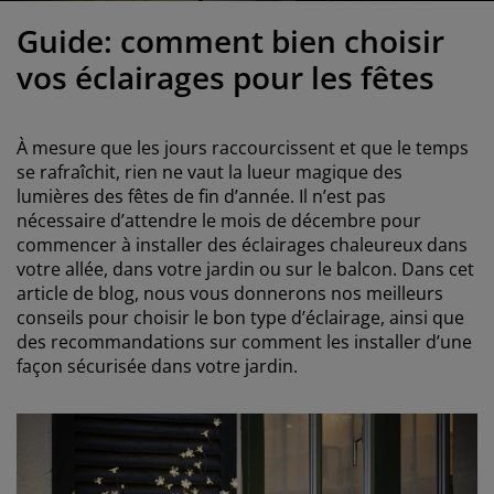
ccessoires entretien meubles
clairages d'extérieur
raps
ommiers avec rangement
clairage
Guide: comment bien choisir
amping
rmoires
ommiers
énage et entretien
vos éclairages pour les fêtes
obilier de chambre
atelas enfants
hambre enfant
À mesure que les jours raccourcissent et que le temps
uanderie
se rafraîchit, rien ne vaut la lueur magique des
lumières des fêtes de fin d’année. Il n’est pas
nécessaire d’attendre le mois de décembre pour
commencer à installer des éclairages chaleureux dans
votre allée, dans votre jardin ou sur le balcon. Dans cet
article de blog, nous vous donnerons nos meilleurs
conseils pour choisir le bon type d’éclairage, ainsi que
des recommandations sur comment les installer d’une
façon sécurisée dans votre jardin.