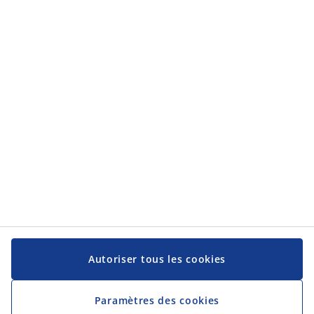
Catégories
Catégories
Service client
Service client
JYSK
JYSK
Siège social
Suivez-nous sur les réseaux sociaux
Autoriser tous les cookies
Paramètres des cookies