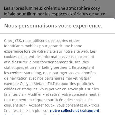
Les arbres lumineux créent une atmosphère cosy
idéale pour illuminer les espaces extérieurs de votre
maison. Vous pouvez choisir entre différentes formes,
Nous personnalisons votre expérience.
hauteurs et styles : certains ressemblent à de
véritables arbres, tandis que d'autres ont un côté plus
sculptural. Les arbres lumineux à LED sont une option
Chez JYSK, nous utilisons des cookies et des
sans tracas pour l'éclairage extérieur – en optant pour
identifiants mobiles pour garantir une bonne
un arbre lumineux, il vous suffit de l'installer et de
expérience lors de votre visite sur notre site web. Les
brancher le cordon, sans avoir à grimper sur une
cookies collectent des informations vous concernant
échelle ni à fixer soigneusement une guirlande
afin d’assurer le bon fonctionnement du site, des
lumineuse.
statistiques et un marketing pertinent. En acceptant
les cookies Marketing, nous partagerons vos données
Découvrez également PAVO, un renne lumineux tirant
de navigation avec nos partenaires marketing (par
le traîneau du Père Noël, parfait pour accueillir l’esprit
exemple Google, Meta et TikTok) pour des publicités
des fêtes de fin d’année dans votre jardin.
ciblées et statiques. Vous pouvez en savoir plus sur les
finalités via « Modifier » et retirer votre consentement à
tout moment en cliquant sur l’icône des cookies. En
cliquant sur « Accepter tout », vous consentez aux trois
finalités. Lisez-en plus sur
notre collecte et traitement