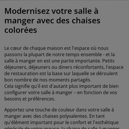
ccessoires entretien meubles
clairages d'extérieur
raps
ommiers avec rangement
clairage
Modernisez votre salle à
amping
rmoires
ommiers
énage et entretien
manger avec des chaises
colorées
obilier de chambre
atelas enfants
hambre enfant
uanderie
Le cœur de chaque maison est l'espace où nous
passons la plupart de notre temps ensemble - et la
salle à manger en est une partie importante. Petits
déjeuners, déjeuners ou diners réconfortants, l'espace
de restauration est la base sur laquelle se déroulent
bon nombre de nos moments partagés.
Cela signifie qu'il est d'autant plus important de bien
configurer votre salle à manger – en fonction de vos
besoins et préférences.
Apportez une touche de couleur dans votre salle à
manger avec des chaises polyvalentes. En tant
qu'élément important pour le confort et l'esthétique
générale de votre espace, la chaise de salle à manger