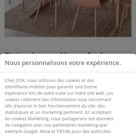
Chaises à coque, bleu profond aux
formes douces et organiques
Nous personnalisons votre expérience.
La chaise de salle à manger BISTRUP en bleu foncé et la
Chez JYSK, nous utilisons des cookies et des
chaise de salle à manger EJSTRUP en bleu montrent à
identifiants mobiles pour garantir une bonne
quel point les nuances de bleu plus foncées s'intègrent
expérience lors de votre visite sur notre site web. Les
parfaitement dans de nombreux foyers.
cookies collectent des informations vous concernant
Les deux chaises à coque apportent de belles nuances
afin d’assurer le bon fonctionnement du site, des
de bleu qui se marient très bien avec des décors à la
statistiques et un marketing pertinent. En acceptant
fois sobres et lumineux.
les cookies Marketing, nous partagerons vos données
Les chaises de couleur bleue sont également
de navigation avec nos partenaires marketing (par
d'excellents atouts pour les décors plus dynamiques
exemple Google, Meta et TikTok) pour des publicités