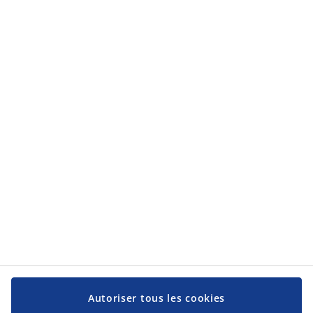
la
protection des données personnelles
.
Catégories
Catégories
Service client
Service client
JYSK
JYSK
Siège social
Suivez-nous sur les réseaux sociaux
Autoriser tous les cookies