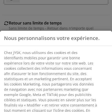
Retour sans limite de temps
Sans limite de temps - Retour dans n'importe quel
magasin JYSK
Nous personnalisons votre expérience.
Garantie de prix
Garantie de prix de 30 jours sur tous nos articles
Chez JYSK, nous utilisons des cookies et des
Options de livraison flexibles
identifiants mobiles pour garantir une bonne
Livraison facile et rapide
expérience lors de votre visite sur notre site web. Les
cookies collectent des informations vous concernant
afin d’assurer le bon fonctionnement du site, des
statistiques et un marketing pertinent. En acceptant
Chaise de jardin en bois massif FSC® huilé blanc. Le
les cookies Marketing, nous partagerons vos données
bois durable est traité avec de l'huile blanche pour le
de navigation avec nos partenaires marketing (par
protéger et lui donner une couleur plus vive. Il est
exemple Google, Meta et TikTok) pour des publicités
recommandé d'huiler régulièrement le bois pour
ciblées et statiques. Vous pouvez en savoir plus sur les
maintenir sa couleur et le protéger de l'humidité.
finalités via « Modifier » et retirer votre consentement à
tout moment en cliquant sur l’icône des cookies. En