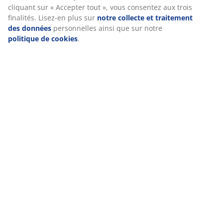
cliquant sur « Accepter tout », vous consentez aux trois
RÉFÉRENCE: 3725181
finalités. Lisez-en plus sur
notre collecte et traitement
Instruction de montage
des données
personnelles ainsi que sur notre
politique de cookies
.
Caractéristiques
Notes
(
10
)
Livraison