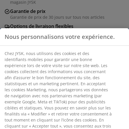
magasin JYSK
Garantie de prix
Garantie de prix de 30 jours sur tous nos articles
Options de livraison flexibles
Livraison facile et rapide
Nous personnalisons votre expérience.
Chez JYSK, nous utilisons des cookies et des
Coffre à coussins en bois FSC® vernis et acier
identifiants mobiles pour garantir une bonne
galvanisé. Avec couvercle hydraulique facile à utiliser.
expérience lors de votre visite sur notre site web. Les
l133 x H61 x P54 cm
cookies collectent des informations vous concernant
afin d’assurer le bon fonctionnement du site, des
statistiques et un marketing pertinent. En acceptant
RÉFÉRENCE: 3726043
les cookies Marketing, nous partagerons vos données
Instruction de montage
de navigation avec nos partenaires marketing (par
exemple Google, Meta et TikTok) pour des publicités
ciblées et statiques. Vous pouvez en savoir plus sur les
finalités via « Modifier » et retirer votre consentement à
Caractéristiques
tout moment en cliquant sur l’icône des cookies. En
cliquant sur « Accepter tout », vous consentez aux trois