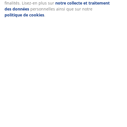
finalités. Lisez-en plus sur
notre collecte et traitement
des données
personnelles ainsi que sur notre
Notes
politique de cookies
.
(
2
)
À propos de la marque
Livraison