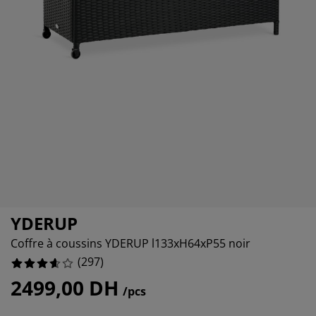
ccessoires entretien meubles
%
clairages d'extérieur
raps
ommiers avec rangement
clairage
amping
rmoires
ommiers
énage et entretien
obilier de chambre
atelas enfants
hambre enfant
uanderie
YDERUP
Coffre à coussins YDERUP l133xH64xP55 noir
(
297
)
2499,00 DH
/pcs