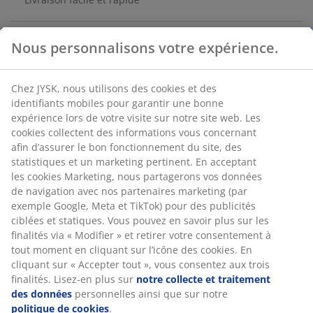
Nous personnalisons votre expérience.
En acier et polyrotin (polyéthylène). Avec couvercle
hydraulique facile à utiliser, roulettes et poignée. l133 x
Chez JYSK, nous utilisons des cookies et des
H64 x P55 cm
identifiants mobiles pour garantir une bonne
expérience lors de votre visite sur notre site web. Les
RÉFÉRENCE: 3700047
cookies collectent des informations vous concernant
afin d’assurer le bon fonctionnement du site, des
Instruction de montage
statistiques et un marketing pertinent. En acceptant
les cookies Marketing, nous partagerons vos données
de navigation avec nos partenaires marketing (par
exemple Google, Meta et TikTok) pour des publicités
Caractéristiques
ciblées et statiques. Vous pouvez en savoir plus sur les
finalités via « Modifier » et retirer votre consentement à
tout moment en cliquant sur l’icône des cookies. En
cliquant sur « Accepter tout », vous consentez aux trois
Notes
finalités. Lisez-en plus sur
notre collecte et traitement
(
297
)
des données
personnelles ainsi que sur notre
politique de cookies
.