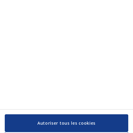
Catégories
Catégories
Service client
Service client
JYSK
JYSK
Siège social
Suivez-nous sur les réseaux sociaux
Autoriser tous les cookies