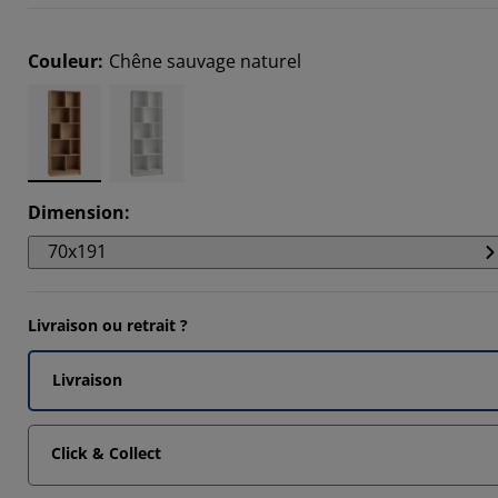
7176%
Couleur
:
Chêne sauvage naturel
147%
8588%
Dimension
:
70x191
Livraison ou retrait ?
Livraison
Click & Collect