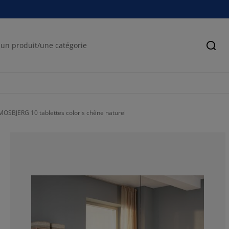
Cher
MOSBJERG 10 tablettes coloris chêne naturel
80.22598870056
13.55932203389