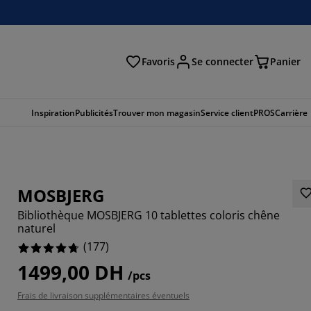
Favoris
Se connecter
Panier
cher
Inspiration
Publicités
Trouver mon magasin
Service client
PROS
Carrière
MOSBJERG
Bibliothèque MOSBJERG 10 tablettes coloris chêne
naturel
(
177
)
1499,00 DH
/pcs
498%
Frais de livraison supplémentaires éventuels
8304%