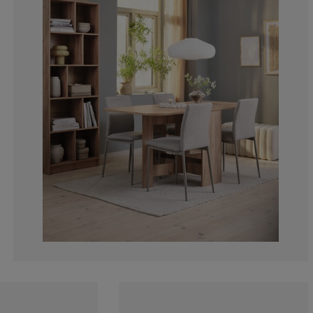
2.259887005649
2.824858757062
1.129943502824