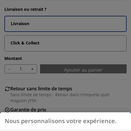
Livraison ou retrait ?
Livraison
Click & Collect
Montant
-
+
Ajouter au panier
Retour sans limite de temps
Sans limite de temps - Retour dans n'importe quel
magasin JYSK
Garantie de prix
Garantie de prix de 30 jours sur tous nos articles
Nous personnalisons votre expérience.
Options de livraison flexibles
Livraison facile et rapide