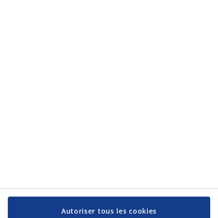
la
protection des données personnelles
.
Catégories
Catégories
Service client
Service client
JYSK
JYSK
Siège social
Suivez-nous sur les réseaux sociaux
Autoriser tous les cookies