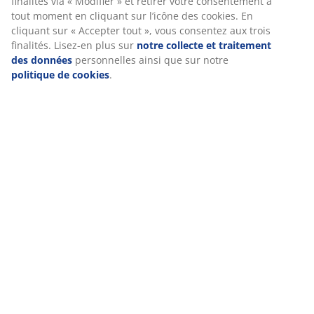
pour garantir une bonne expérience lors de votre visite sur
notre site web. Les cookies collectent des informations vous
concernant afin d’assurer le bon fonctionnement du site, des
Caractéristiques
statistiques et un marketing pertinent. En acceptant les cookies
Marketing, nous partagerons vos données de navigation avec
nos partenaires marketing (par exemple Google, Meta et TikTok)
pour des publicités ciblées et statiques. Vous pouvez en savoir
Notes
plus sur les finalités via « Modifier » et retirer votre
consentement à tout moment en cliquant sur l’icône des
(
171
)
cookies. En cliquant sur « Accepter tout », vous consentez aux
trois finalités. Lisez-en plus sur
notre collecte et traitement de
données
personnelles ainsi que sur notre
politique de cookies
.
Livraison