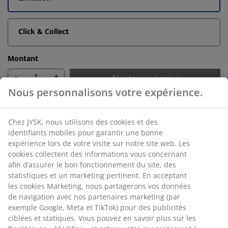
Click & Collect
Montant
-
+
Ajouter au panier
Retour sans limite de temps
Sans limite de temps - Retour dans n'importe quel
magasin JYSK
Garantie de prix
Garantie de prix de 30 jours sur tous nos articles
Options de livraison flexibles
Livraison facile et rapide
Nous personnalisons votre expérience.
RÉFÉRENCE: 2817004
Chez JYSK, nous utilisons des cookies et des identifiants mobiles