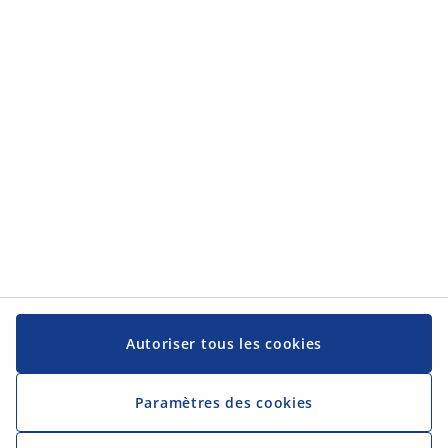
Catégories
Catégories
Service client
Service client
JYSK
JYSK
Siège social
Suivez-nous sur les réseaux sociaux