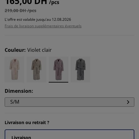
165,00 DH
/pcs
219,00 DH /pcs
L'offre est valable jusqu'au 12.08.2026
Frais de livraison supplémentaires éventuels
Couleur
:
Violet clair
Dimension
:
S/M
Livraison ou retrait ?
Livraison