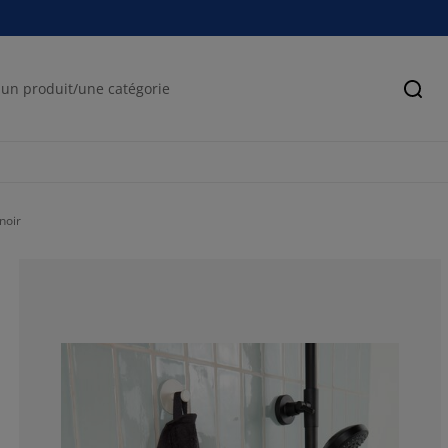
Cher
noir
66%
10%