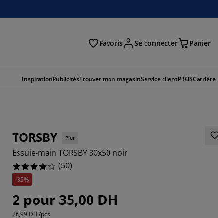
Favoris
Se connecter
Panier
cher
Inspiration
Publicités
Trouver mon magasin
Service client
PROS
Carrière
TORSBY
Plus
Essuie-main TORSBY 30x50 noir
(
50
)
-35%
2 pour 35,00 DH
26,99 DH /pcs