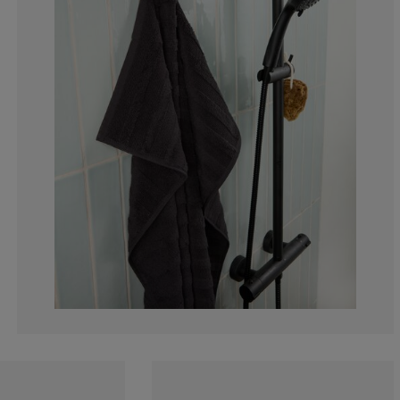
2%
10%
12%