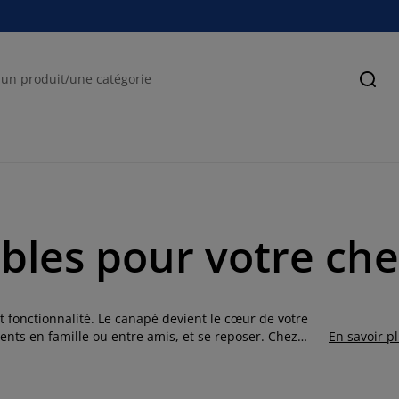
Cher
bles pour votre ch
t fonctionnalité. Le canapé devient le cœur de votre
ents en famille ou entre amis, et se reposer. Chez
En savoir p
le spacieux à l’ensemble de canapés coordonné, en
érents styles de vie et intérieurs. Trouvez le modèle de
t confort exceptionnel.