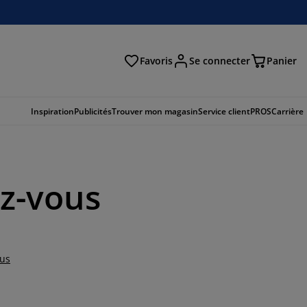
Favoris
Se connecter
Panier
cher
Inspiration
Publicités
Trouver mon magasin
Service client
PROS
Carrière
ez-vous
lus