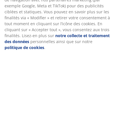
visite sur notre site web. Les cookies collectent des
informations vous concernant afin d’assurer le bon
fonctionnement du site, des statistiques et un marketing
pertinent. En acceptant les cookies Marketing, nous
Caractéristiques
partagerons vos données de navigation avec nos
partenaires marketing (par exemple Google, Meta et TikTok)
pour des publicités ciblées et statiques. Vous pouvez en
savoir plus sur les finalités via « Modifier » et retirer votre
Notes
consentement à tout moment en cliquant sur l’icône des
(
25
)
cookies. En cliquant sur « Accepter tout », vous consentez
aux trois finalités. Lisez-en plus sur
notre collecte et
traitement des données
personnelles ainsi que sur notre
politique de cookies
.
Livraison