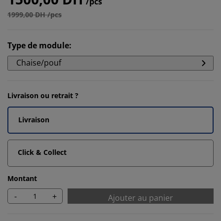
/pcs
1999,00 DH /pcs
Type de module
:
Chaise/pouf
Livraison ou retrait ?
Livraison
Click & Collect
Montant
-
+
Ajouter au panier