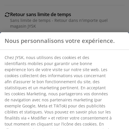
Retour sans limite de temps
Sans limite de temps - Retour dans n'importe quel
magasin JYSK
Garantie de prix
Nous personnalisons votre expérience.
Garantie de prix de 30 jours sur tous nos articles
Options de livraison flexibles
Livraison facile et rapide
Chez JYSK, nous utilisons des cookies et des
identifiants mobiles pour garantir une bonne
expérience lors de votre visite sur notre site web. Les
cookies collectent des informations vous concernant
RÉFÉRENCE: 3630037
afin d’assurer le bon fonctionnement du site, des
statistiques et un marketing pertinent. En acceptant
Instruction de montage
les cookies Marketing, nous partagerons vos données
de navigation avec nos partenaires marketing (par
exemple Google, Meta et TikTok) pour des publicités
ciblées et statiques. Vous pouvez en savoir plus sur les
Caractéristiques
finalités via « Modifier » et retirer votre consentement à
tout moment en cliquant sur l’icône des cookies. En