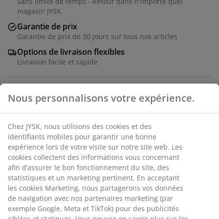
Sans limite de temps - Retour dans n'importe quel
magasin JYSK
Garantie de prix
Garantie de prix de 30 jours sur tous nos articles
Options de livraison flexibles
Livraison facile et rapide
Placage décoratif. l60 x L140 x H75 cm
RÉFÉRENCE: 3630073
Instruction de montage
Nous personnalisons votre expérience.
Chez JYSK, nous utilisons des cookies et des identifiants
Caractéristiques
mobiles pour garantir une bonne expérience lors de votre
visite sur notre site web. Les cookies collectent des
informations vous concernant afin d’assurer le bon