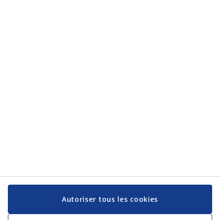
Catégories
Catégories
Service client
Service client
JYSK
JYSK
Siège social
Suivez-nous sur les réseaux sociaux