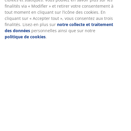
fonctionnement du site, des statistiques et un marketing
Notes
pertinent. En acceptant les cookies Marketing, nous
(
16
)
partagerons vos données de navigation avec nos
partenaires marketing (par exemple Google, Meta et TikTok)
pour des publicités ciblées et statiques. Vous pouvez en
savoir plus sur les finalités via « Modifier » et retirer votre
Livraison
consentement à tout moment en cliquant sur l’icône des
cookies. En cliquant sur « Accepter tout », vous consentez
aux trois finalités. Lisez-en plus sur
notre collecte et
traitement des données
personnelles ainsi que sur notre
politique de cookies
.