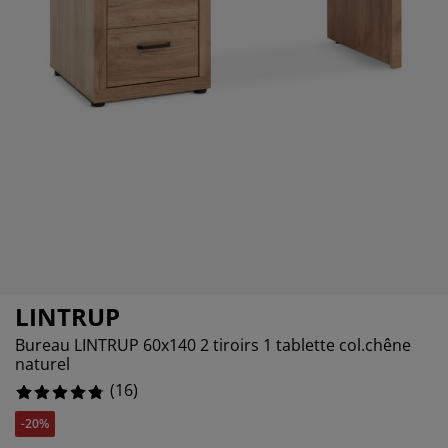
cessoires entretien meubles
lairages d'extérieur
raps
mmiers avec rangement
lairage
%
amping
moires
ommiers
nage et entretien
bilier de chambre
telas enfants
ambre enfant
anderie
LINTRUP
Bureau LINTRUP 60x140 2 tiroirs 1 tablette col.chêne
naturel
(
16
)
-20%