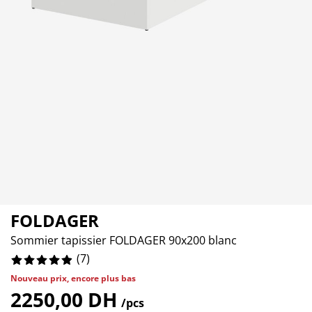
cessoires entretien meubles
lairages d'extérieur
aps
mmiers avec rangement
lairage
0%
mping
moires
mmiers
nage et entretien
0%
0%
bilier de chambre
telas enfants
ambre enfant
anderie
FOLDAGER
Sommier tapissier FOLDAGER 90x200 blanc
(
7
)
Nouveau prix, encore plus bas
2250,00 DH
/pcs