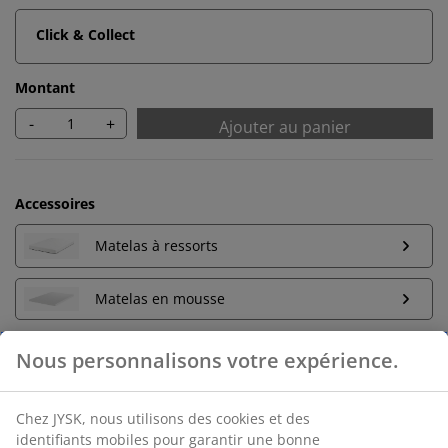
Click & Collect
Montant
-
+
Ajouter au panier
Accessoires
Matelas à ressorts
Matelas en mousse
Retour sans limite de temps
Sans limite de temps - Retour dans n'importe quel
magasin JYSK