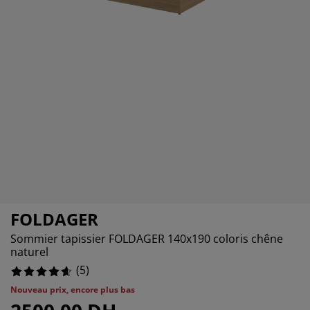
cessoires entretien meubles
lairages d'extérieur
raps
ommiers avec rangement
lairage
amping
rmoires
ommiers
nage et entretien
bilier de chambre
telas enfants
hambre enfant
uanderie
FOLDAGER
Sommier tapissier FOLDAGER 140x190 coloris chêne
naturel
(
5
)
Nouveau prix, encore plus bas