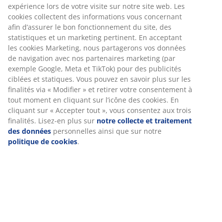
Nous personnalisons votre expérience.
Garantie de prix
Garantie de prix de 30 jours sur tous nos articles
Chez JYSK, nous utilisons des cookies et des identifiants
Options de livraison flexibles
mobiles pour garantir une bonne expérience lors de votre
Livraison facile et rapide
visite sur notre site web. Les cookies collectent des
informations vous concernant afin d’assurer le bon
fonctionnement du site, des statistiques et un marketing
pertinent. En acceptant les cookies Marketing, nous
Sommier tapissier
140x190 cm
avec espace de
partagerons vos données de navigation avec nos
rangement et système de levage hydraulique. Convient
partenaires marketing (par exemple Google, Meta et
aux matelas à ressorts et en mousse. Excl. matelas et
TikTok) pour des publicités ciblées et statiques. Vous
pieds.
pouvez en savoir plus sur les finalités via « Modifier » et
retirer votre consentement à tout moment en cliquant sur
l’icône des cookies. En cliquant sur « Accepter tout », vous
RÉFÉRENCE: 3650267
consentez aux trois finalités. Lisez-en plus sur
notre
Instruction de montage
collecte et traitement des données
personnelles ainsi
que sur notre
politique de cookies
.
Caractéristiques