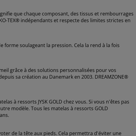
ignifie que chaque composant, des tissus et rembourrages
 OEKO-TEX® indépendants et respecte des limites strictes en
forme soulageant la pression. Cela la rend à la fois
il grâce à des solutions personnalisées pour vos
lles depuis sa création au Danemark en 2003. DREAMZONE®
telas à ressorts JYSK GOLD chez vous. Si vous n'êtes pas
 autre modèle. Tous les matelas à ressorts GOLD
ans.
oter de la tête aux pieds. Cela permettra d'éviter une