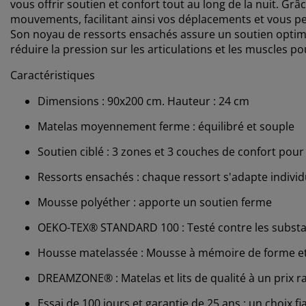
vous offrir soutien et confort tout au long de la nuit. Grâ
mouvements, facilitant ainsi vos déplacements et vous pe
Son noyau de ressorts ensachés assure un soutien optim
réduire la pression sur les articulations et les muscles 
Caractéristiques
Dimensions : 90x200 cm. Hauteur : 24 cm
Matelas moyennement ferme : équilibré et souple
Soutien ciblé : 3 zones et 3 couches de confort po
Ressorts ensachés : chaque ressort s'adapte indivi
Mousse polyéther : apporte un soutien ferme
OEKO-TEX® STANDARD 100 : Testé contre les substa
Housse matelassée : Mousse à mémoire de forme et
DREAMZONE® : Matelas et lits de qualité à un prix r
Essai de 100 jours et garantie de 25 ans : un choix fi