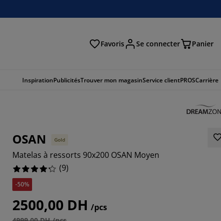
Favoris
Se connecter
Panier
cher
Inspiration
Publicités
Trouver mon magasin
Service client
PROS
Carrière
OSAN
Gold
Matelas à ressorts 90x200 OSAN Moyen
(
9
)
-50%
7779%
2500,00 DH
/pcs
4999,00 DH /pcs