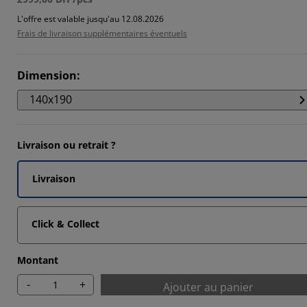
3448%
L'offre est valable jusqu'au 12.08.2026
Frais de livraison supplémentaires éventuels
9653%
3448%
Dimension
:
140x190
Livraison ou retrait ?
Livraison
Click & Collect
Montant
-
+
Ajouter au panier