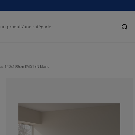
Cher
as 140x190cm KVISTEN blanc
81.0344827586
5.17241379310