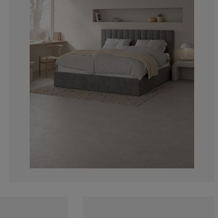
5.17241379310
3.448275862068
5.17241379310