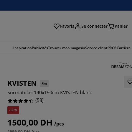
Favoris
Se connecter
Panier
cher
Inspiration
Publicités
Trouver mon magasin
Service client
PROS
Carrière
KVISTEN
Plus
Surmatelas 140x190cm KVISTEN blanc
(
58
)
-50%
2068%
1500,00 DH
/pcs
3448%
2999,00 DH /pcs