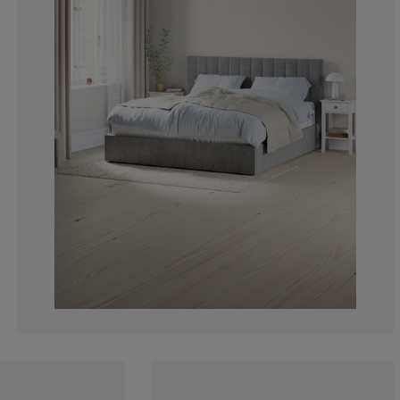
3.125%
9.375%
25%