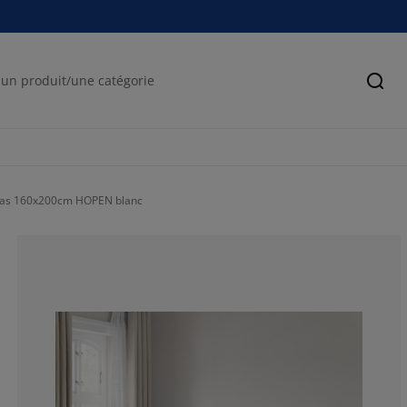
Cher
las 160x200cm HOPEN blanc
46.875%
15.625%