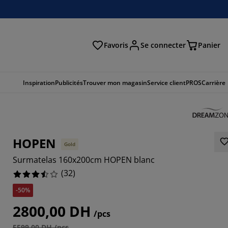
Favoris
Se connecter
Panier
cher
Inspiration
Publicités
Trouver mon magasin
Service client
PROS
Carrière
HOPEN
Gold
Surmatelas 160x200cm HOPEN blanc
(
32
)
-50%
2800,00 DH
/pcs
5599,00 DH /pcs