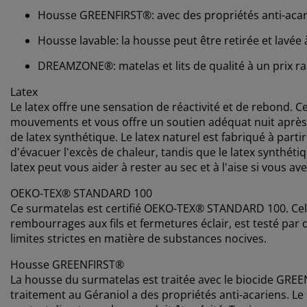
Housse GREENFIRST®: avec des propriétés anti-acar
Housse lavable: la housse peut être retirée et lavée 
DREAMZONE®: matelas et lits de qualité à un prix r
Latex
Le latex offre une sensation de réactivité et de rebond. C
mouvements et vous offre un soutien adéquat nuit après n
de latex synthétique. Le latex naturel est fabriqué à part
d'évacuer l'excès de chaleur, tandis que le latex synthét
latex peut vous aider à rester au sec et à l'aise si vous
OEKO-TEX® STANDARD 100
Ce surmatelas est certifié OEKO-TEX® STANDARD 100. Cela
rembourrages aux fils et fermetures éclair, est testé pa
limites strictes en matière de substances nocives.
Housse GREENFIRST®
La housse du surmatelas est traitée avec le biocide GREEN
traitement au Géraniol a des propriétés anti-acariens. Le