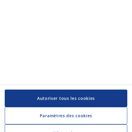
Catégories
Catégories
Service client
Service client
JYSK
JYSK
Siège social
Suivez-nous sur les réseaux sociaux