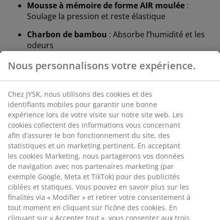
Mousse à mémoire de forme AIR moulée
:
Soulage la pression et reste élastique
Charbon de bambou
: Absorbe l’humidité et les
odeurs
Bouton
: Peut être boutonné à l'avant pour le
maintenir en place.
Housse lavable
: Housse amovible lavable en
machine à 60°C
OEKO-TEX® STANDARD 100
: Testé contre les
substances nocives
WELLPUR®
: Marque scandinave spécialisée dans
les essentiels de sommeil, disponible
exclusivement chez JYSK
Mousse à mémoire de forme AIR moulée
La mousse à mémoire de forme AIR s’adapte
parfaitement à votre cou et épaules, permettant à