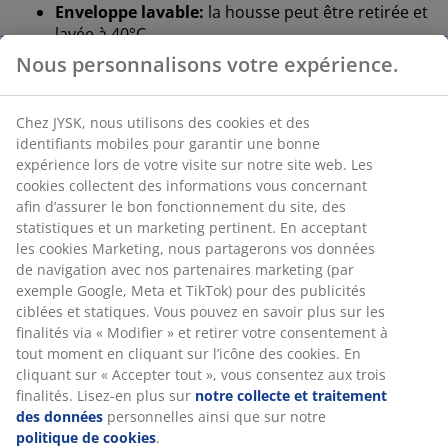
Enveloppe lavable:
la housse peut être retirée et
lavée à 40°C
Nous personnalisons votre expérience.
OEKO-TEX® STANDARD 100:
testé contre les
substances nocives
Chez JYSK, nous utilisons des cookies et des
Oreiller moyen
identifiants mobiles pour garantir une bonne
Si vous dormez généralement sur le dos, un oreiller de
expérience lors de votre visite sur notre site web. Les
fermeté moyenne pourrait vous convenir
cookies collectent des informations vous concernant
parfaitement. En règle générale, la hauteur de votre
afin d’assurer le bon fonctionnement du site, des
oreiller doit permettre de maintenir votre cou et votre
statistiques et un marketing pertinent. En acceptant
colonne vertébrale alignés en ligne droite. La hauteur
les cookies Marketing, nous partagerons vos données
idéale dépend principalement de votre position de
de navigation avec nos partenaires marketing (par
sommeil, mais la fermeté de votre matelas joue
exemple Google, Meta et TikTok) pour des publicités
également un rôle.
ciblées et statiques. Vous pouvez en savoir plus sur les
finalités via « Modifier » et retirer votre consentement à
Flocons de mousse à mémoire de forme
tout moment en cliquant sur l’icône des cookies. En
La mousse à mémoire de forme épouse parfaitement
cliquant sur « Accepter tout », vous consentez aux trois
la forme de votre cou et de vos épaules, permettant à
finalités. Lisez-en plus sur
notre collecte et traitement
votre tête de s'enfoncer confortablement dans
des données
personnelles ainsi que sur notre
l'oreiller. Elle répartit votre poids de manière uniforme,
politique de cookies
.