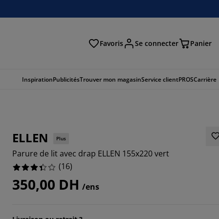
Favoris
Se connecter
Panier
cher
Inspiration
Publicités
Trouver mon magasin
Service client
PROS
Carrière
ELLEN
Plus
Parure de lit avec drap ELLEN 155x220 vert
(
16
)
350,00 DH
/ens