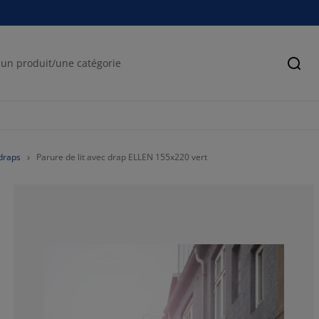
Cher
 draps
Parure de lit avec drap ELLEN 155x220 vert
50%
6.25%