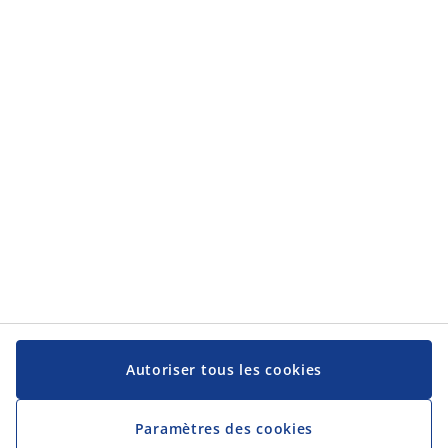
Catégories
Catégories
Service client
Service client
JYSK
JYSK
Siège social
Suivez-nous sur les réseaux sociaux