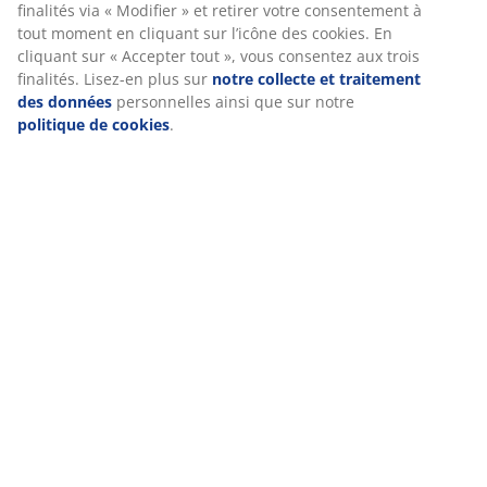
Livraison
Nous personnalisons votre expérience.
Chez JYSK, nous utilisons des cookies et des identifiants mobile
garantir une bonne expérience lors de votre visite sur notre sit
cookies collectent des informations vous concernant afin d’assur
fonctionnement du site, des statistiques et un marketing pertin
acceptant les cookies Marketing, nous partagerons vos données
navigation avec nos partenaires marketing (par exemple Google,
TikTok) pour des publicités ciblées et statiques. Vous pouvez en 
sur les finalités via « Modifier » et retirer votre consentement 