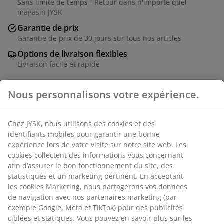
Sans limite de temps - Retour dans n'importe quel
magasin JYSK
Garantie de prix
Garantie de prix de 30 jours sur tous nos articles
Options de livraison flexibles
Livraison facile et rapide
RÉFÉRENCE: 1808884
Caractéristiques
Notes
(
21
)