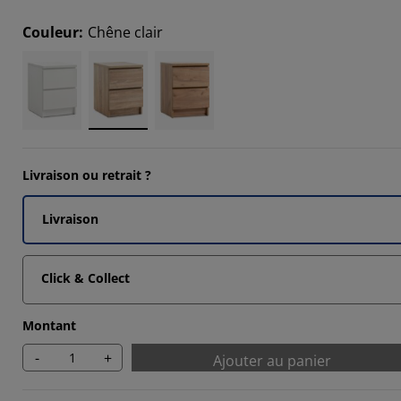
155%
Couleur
:
Chêne clair
5035%
2036%
Livraison ou retrait ?
Livraison
Click & Collect
Montant
-
+
Ajouter au panier