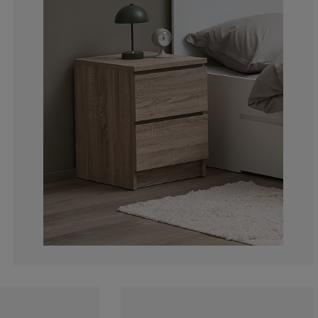
4.471544715447
4.065040650406
3.252032520325