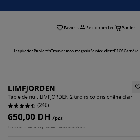
Favoris
Se connecter
Panier
cher
Inspiration
Publicités
Trouver mon magasin
Service client
PROS
Carrière
LIMFJORDEN
Table de nuit LIMFJORDEN 2 tiroirs coloris chêne clair
(
246
)
650,00 DH
/pcs
033%
Frais de livraison supplémentaires éventuels
0814%