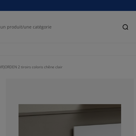
Cher
MFJORDEN 2 tiroirs coloris chêne clair
75.20325203252
13.00813008130