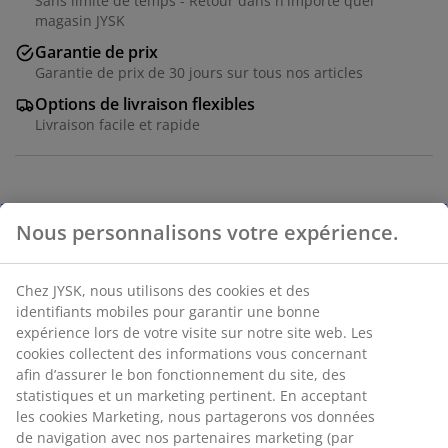
Sans limite de temps - Retour dans n'importe quel
magasin JYSK
Garantie de prix
Garantie de prix de 30 jours sur tous nos articles
Options de livraison flexibles
Livraison facile et rapide
Panier à linge blanc en plastique durable. Avec un
Nous personnalisons votre expérience.
design perforé qui permet la circulation de l'air et
garde les vêtements frais. Des poignées confortables
facilitent le transport. l59 x L38 x H27 cm
Chez JYSK, nous utilisons des cookies et des
identifiants mobiles pour garantir une bonne
expérience lors de votre visite sur notre site web. Les
cookies collectent des informations vous concernant
afin d’assurer le bon fonctionnement du site, des
RÉFÉRENCE: 4912394
statistiques et un marketing pertinent. En acceptant
les cookies Marketing, nous partagerons vos données
de navigation avec nos partenaires marketing (par