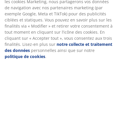
lavable à 40°C.
Nous personnalisons votre expérience.
RÉFÉRENCE: 4332473
Chez JYSK, nous utilisons des cookies et des identifiants mobiles
pour garantir une bonne expérience lors de votre visite sur
notre site web. Les cookies collectent des informations vous
Caractéristiques
concernant afin d’assurer le bon fonctionnement du site, des
statistiques et un marketing pertinent. En acceptant les cookies
Marketing, nous partagerons vos données de navigation avec
nos partenaires marketing (par exemple Google, Meta et TikTok)
Notes
pour des publicités ciblées et statiques. Vous pouvez en savoir
(
294
)
plus sur les finalités via « Modifier » et retirer votre
consentement à tout moment en cliquant sur l’icône des
cookies. En cliquant sur « Accepter tout », vous consentez aux
trois finalités. Lisez-en plus sur
notre collecte et traitement de
Livraison
données
personnelles ainsi que sur notre
politique de cookies
.