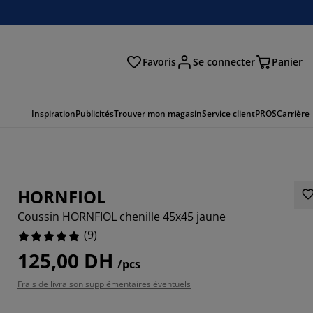
Favoris
Se connecter
Panier
cher
Inspiration
Publicités
Trouver mon magasin
Service client
PROS
Carrière
HORNFIOL
Coussin HORNFIOL chenille 45x45 jaune
(
9
)
125,00 DH
/pcs
8889%
Frais de livraison supplémentaires éventuels
1111%