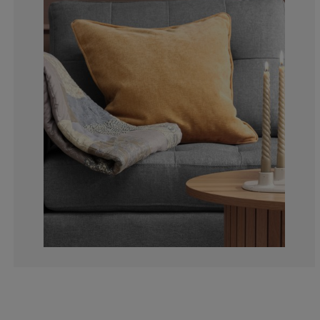
0%
0%
0%