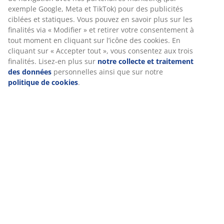
visite sur notre site web. Les cookies collectent des
informations vous concernant afin d’assurer le bon
Caractéristiques
fonctionnement du site, des statistiques et un marketing
pertinent. En acceptant les cookies Marketing, nous
partagerons vos données de navigation avec nos
partenaires marketing (par exemple Google, Meta et TikTok)
Notes
pour des publicités ciblées et statiques. Vous pouvez en
savoir plus sur les finalités via « Modifier » et retirer votre
(
23
)
consentement à tout moment en cliquant sur l’icône des
cookies. En cliquant sur « Accepter tout », vous consentez
aux trois finalités. Lisez-en plus sur
notre collecte et
Livraison
traitement des données
personnelles ainsi que sur notre
politique de cookies
.