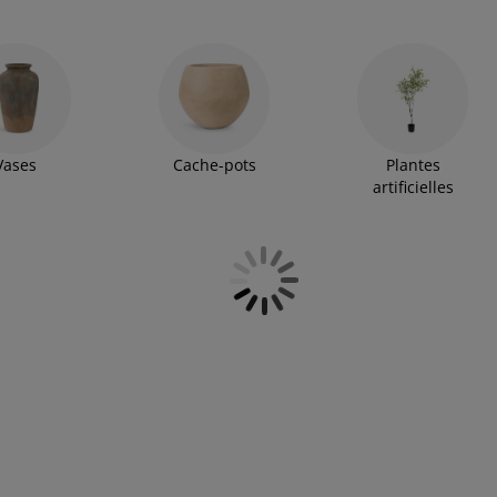
 placent facilement dans un vase, sur une table ou en
.
Vases
Cache-pots
Plantes
artificielles