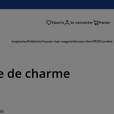
Favoris
Se connecter
Panier
cher
Inspiration
Publicités
Trouver mon magasin
Service client
PROS
Carrière
he de charme
lus