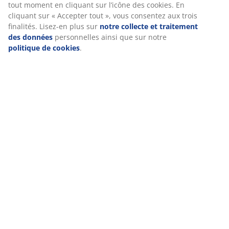
RÉFÉRENCE: 4910014
Manuals and warnings
Caractéristiques
Notes
(
24
)
Livraison