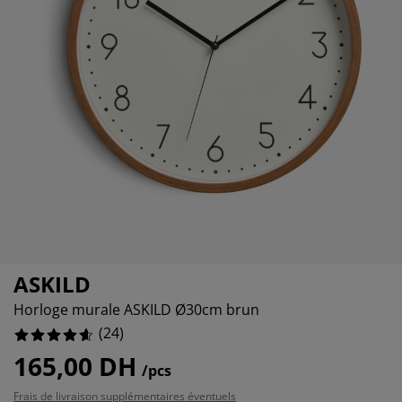
cessoires entretien meubles
lairages d'extérieur
aps
mmiers avec rangement
lairage
4.166666666666666%
mping
moires
mmiers
nage et entretien
4.166666666666666%
4.166666666666666%
bilier de chambre
telas enfants
ambre enfant
anderie
ASKILD
Horloge murale ASKILD Ø30cm brun
(
24
)
165,00 DH
/pcs
Frais de livraison supplémentaires éventuels